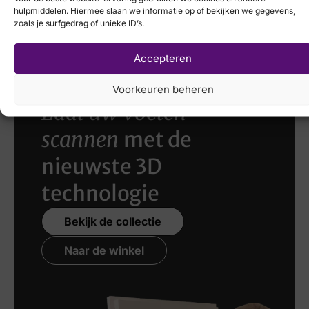
Hispanitas
hulpmiddelen. Hiermee slaan we informatie op of bekijken we gegevens,
€
149,95
zoals je surfgedrag of unieke ID’s.
Accepteren
Voorkeuren beheren
Laat uw voeten
scannen
met de
nieuwste 3D
technologie
Bekijk de collectie
Naar de winkel