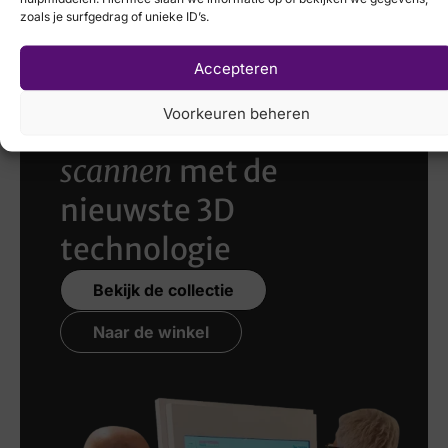
€
179,95
zoals je surfgedrag of unieke ID’s.
Accepteren
Voorkeuren beheren
Laat uw voeten
scannen
met de
nieuwste 3D
technologie
Bekijk de collectie
Naar de winkel