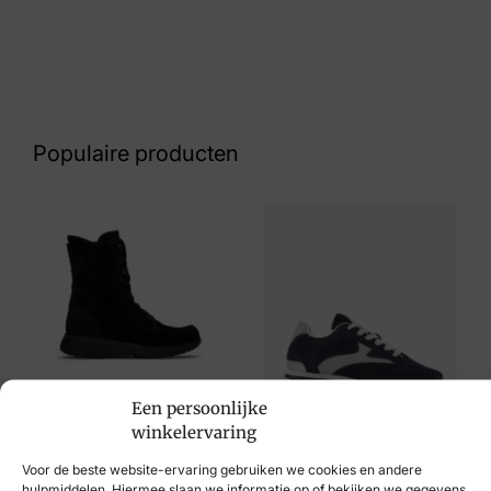
Kleur
Beige
Nummer
60 16 7262
Populaire producten
Maat
42
Merk
VIA VAI
Artikelnummer
60014-04-275
Een persoonlijke
Xsensible
winkelervaring
€
259,95
VIA VAI
Voor de beste website-ervaring gebruiken we cookies en andere
hulpmiddelen. Hiermee slaan we informatie op of bekijken we gegevens,