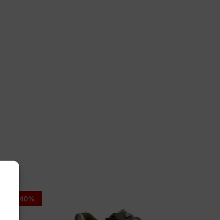
 VAI
7017-012
-40%