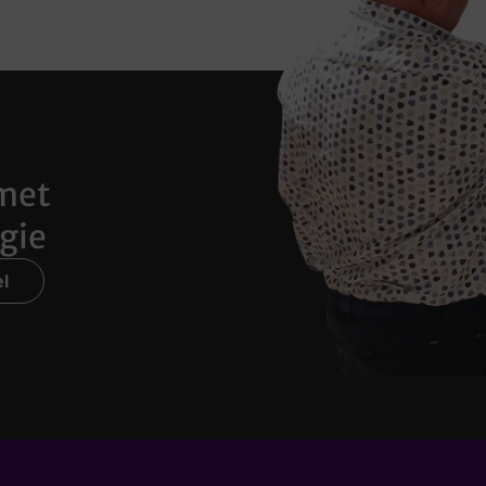
met
gie
l