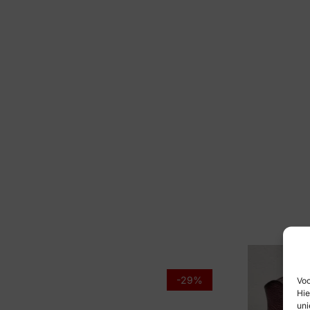
-29%
Voo
Hie
uni