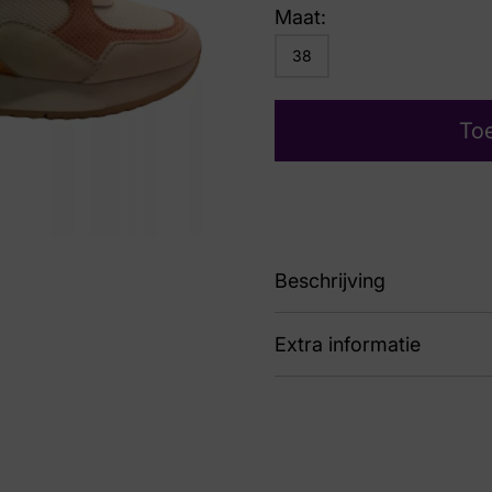
Maat:
38
To
Beschrijving
Extra informatie
sneaker
Kleur
Bei
Nummer
60 