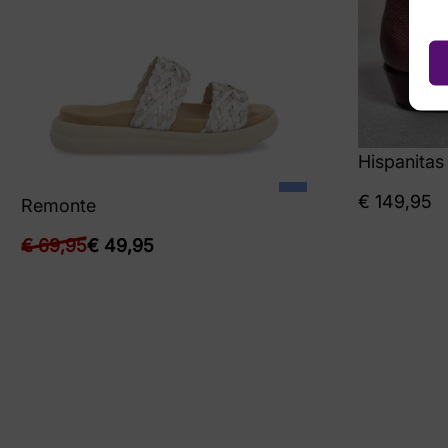
Hispanitas
€
149,95
Remonte
€
69,95
€
49,95