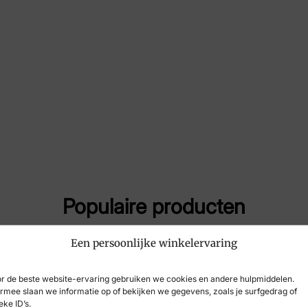
Maat
38
Merk
VIA
Artikelnummer
560
Populaire producten
Een persoonlijke winkelervaring
r de beste website-ervaring gebruiken we cookies en andere hulpmiddelen.
rmee slaan we informatie op of bekijken we gegevens, zoals je surfgedrag of
eke ID’s.