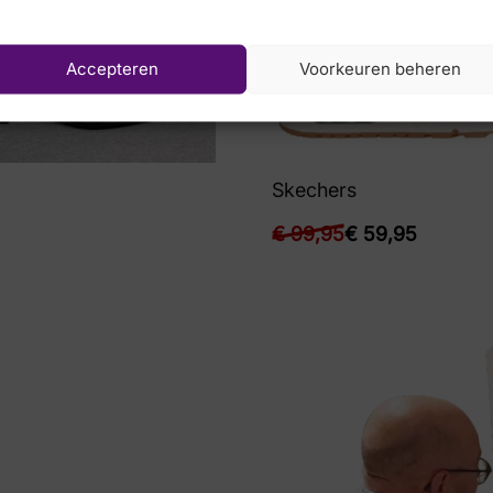
Accepteren
Voorkeuren beheren
Skechers
€
99,95
€
59,95