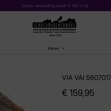
Gratis verzending vanaf € 100 in NL
Heren
VIA VAI 560701
€
159,95