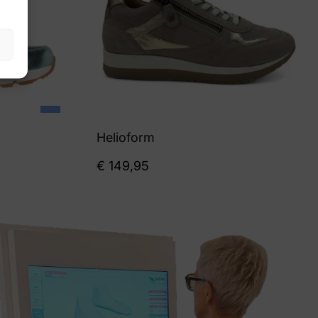
Helioform
€
149,95