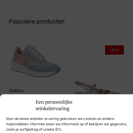
Nummer
60 24 5752
Populaire producten
Maat
40
Merk
-31%
VIA VAI
Artikelnummer
5602018-004
Solidus
€
214,95
Een persoonlijke
Hispanitas
winkelervaring
€
129,95
€
89,95
Voor de beste website-ervaring gebruiken we cookies en andere
hulpmiddelen. Hiermee slaan we informatie op of bekijken we gegevens,
zoals je surfgedrag of unieke ID’s.