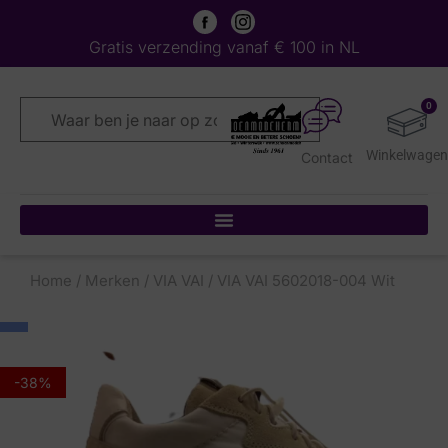
Gratis verzending vanaf € 100 in NL
0
Contact
Home
/
Merken
/
VIA VAI
/ VIA VAI 5602018-004 Wit
-38%