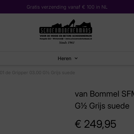
Gratis verzending vanaf € 100 in NL
Heren
1 de Gripper 03.00 G½ Grijs suede
van Bommel SFM
G½ Grijs suede
€
249,95