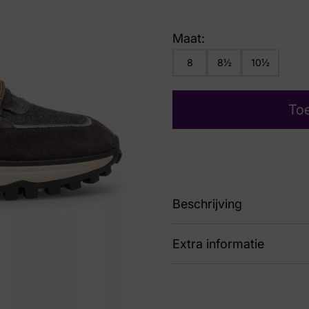
Maat:
8
8½
10½
To
Beschrijving
Extra informatie
90 SFM-10248-31-01 de
Nummer
43 