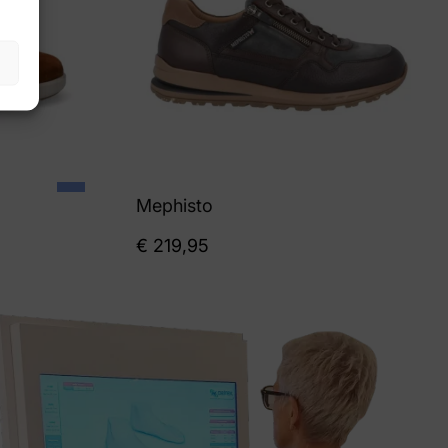
Mephisto
€
219,95