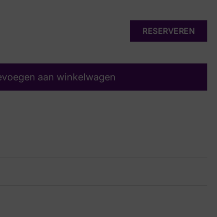
RESERVEREN
evoegen aan winkelwagen
 Gripper 03.00 G½
15 9719