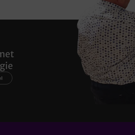
met
gie
l