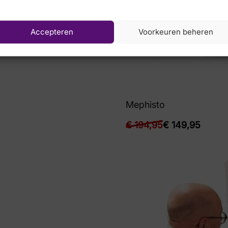
Accepteren
Voorkeuren beheren
9,95
Mephisto
€
194,95
€
149,95