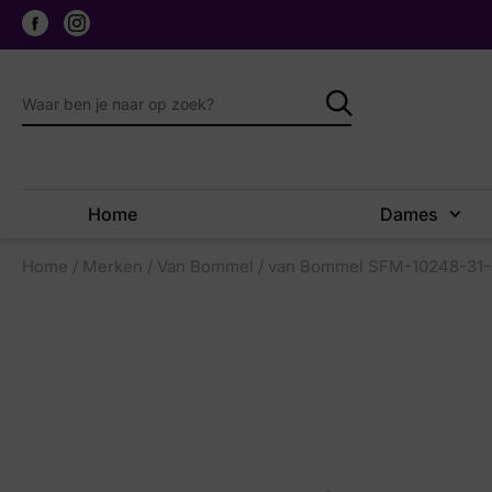
Home
Dames
Home
/
Merken
/
Van Bommel
/ van Bommel SFM-10248-31-0