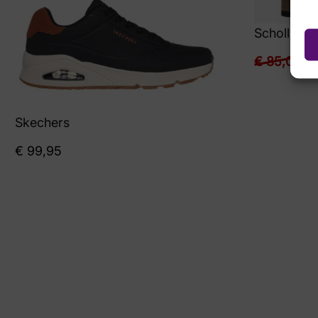
Scholl
€
85,00
€
6
Skechers
€
99,95