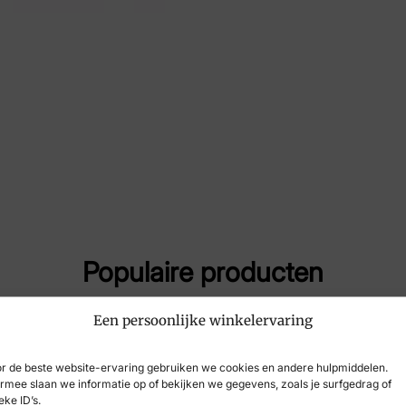
Kleur
Gri
Maat
10½
Merk
Va
Artikelnummer
SFM
Breedtemaat
G½
Populaire producten
Een persoonlijke winkelervaring
-18%
r de beste website-ervaring gebruiken we cookies en andere hulpmiddelen.
rmee slaan we informatie op of bekijken we gegevens, zoals je surfgedrag of
eke ID’s.