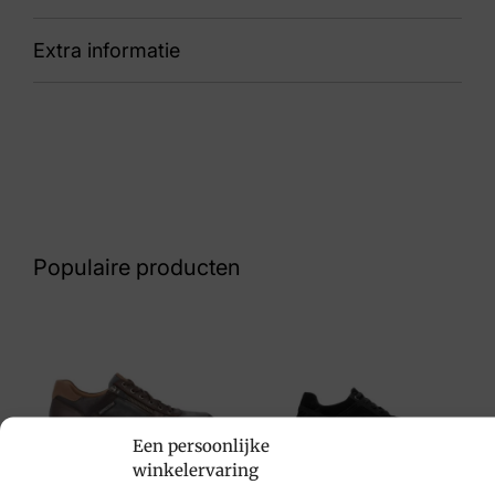
Extra informatie
87 Noppi G½
Kleur
Blauw Suede
Nummer
43 33 7948
Populaire producten
Maat
10, 7½, 9½
Merk
Van Bommel
Een persoonlijke
Artikelnummer
winkelervaring
SFM-10152-40-02