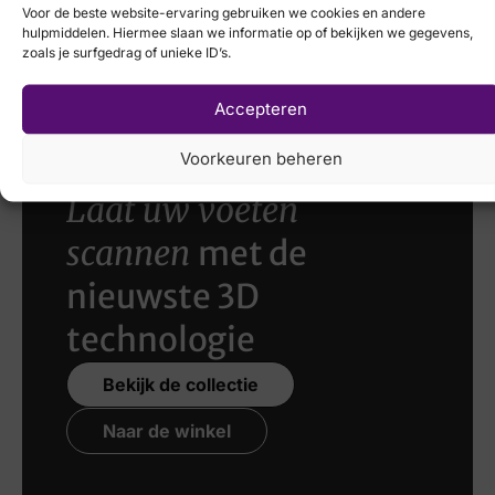
Voor de beste website-ervaring gebruiken we cookies en andere
Mephisto
Xsensible
hulpmiddelen. Hiermee slaan we informatie op of bekijken we gegevens,
zoals je surfgedrag of unieke ID’s.
€
219,95
€
249,95
Accepteren
Voorkeuren beheren
Laat uw voeten
scannen
met de
nieuwste 3D
technologie
Bekijk de collectie
Naar de winkel