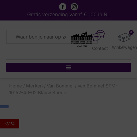
Gratis verzending vanaf € 100 in NL
0
Contact
Home
/
Merken
/
Van Bommel
/ van Bommel SFM-
10152-40-02 Blauw Suede
-31%