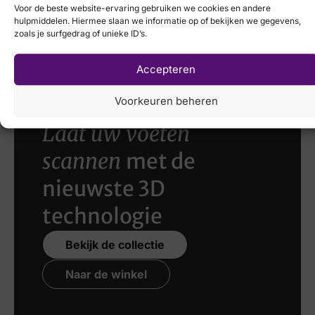
Voor de beste website-ervaring gebruiken we cookies en andere
Mephisto
hulpmiddelen. Hiermee slaan we informatie op of bekijken we gegevens,
Breedtemaat
zoals je surfgedrag of unieke ID’s.
€
194,95
€
149,95
G½
Accepteren
Voorkeuren beheren
Laat uw voeten
scannen
met de
nieuwste 3D
technologie
Bekijk de collectie
Naar de winkel