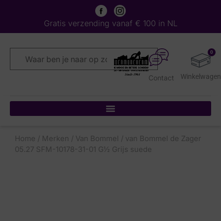
Gratis verzending vanaf € 100 in NL
0
Contact
Home
/
Merken
/
Van Bommel
/ van Bommel de Zager
05.27 SFM-10178-31-01 G½ Grijs suede