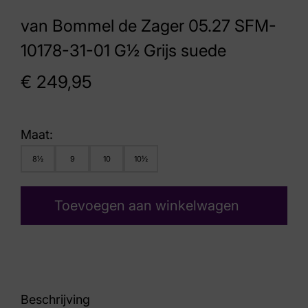
van Bommel de Zager 05.27 SFM-
10178-31-01 G½ Grijs suede
€
249,95
Maat:
8½
9
10
10½
Toevoegen aan winkelwagen
Beschrijving