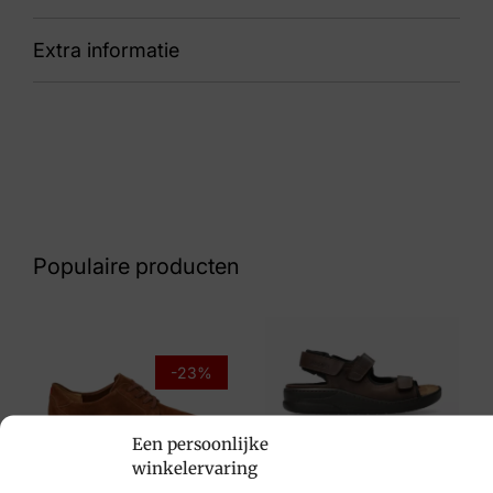
Extra informatie
90 de Zager 05.27 SFM-10178-31-01 G½
Kleur
Grijs suede
Nummer
43 15 9679
Populaire producten
Maat
10, 10½, 8½, 9
Merk
-23%
Van Bommel
Een persoonlijke
Artikelnummer
Mephisto
winkelervaring
de Zager 05.27 SFM-10178-31-01 G½
€
194,95