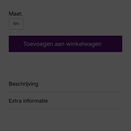
Maat:
10½
Toevoegen aan winkelwagen
Beschrijving
Extra informatie
H
Kleur
Groen Suede