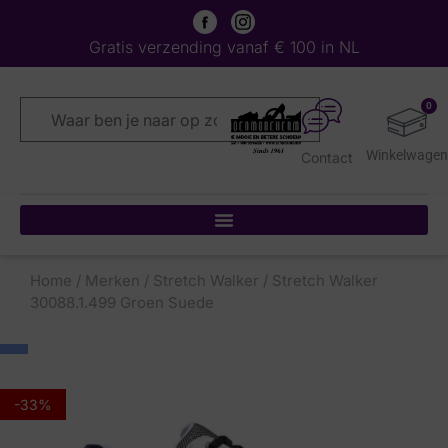
Gratis verzending vanaf € 100 in NL
0
Contact
Home
/
Merken
/
Stretch Walker
/ Stretch Walker
30088.1.499 Groen Suede
-33%