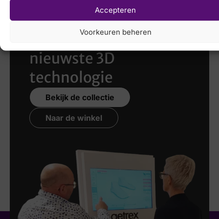
Accepteren
Laat uw voeten
Voorkeuren beheren
scannen
met de
nieuwste 3D
technologie
Bekijk de collectie
Naar de winkel