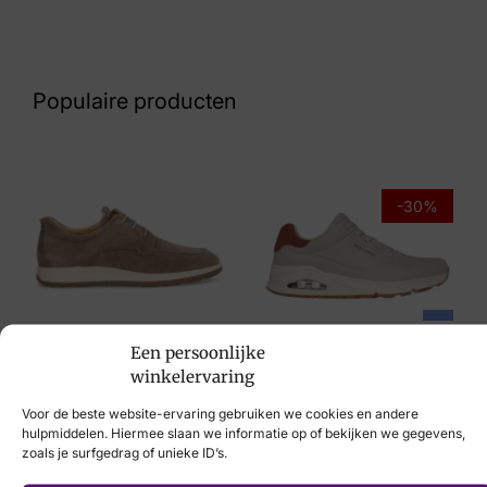
Nummer
43 31 7359
Populaire producten
Maat
10½, 7
Merk
-30%
Stretch Walker
Artikelnummer
30088.1.499
Skechers
Een persoonlijke
Berkelmans
€
99,95
€
69,95
winkelervaring
€
139,95
Voor de beste website-ervaring gebruiken we cookies en andere
hulpmiddelen. Hiermee slaan we informatie op of bekijken we gegevens,
zoals je surfgedrag of unieke ID’s.