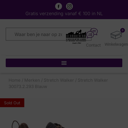
Gratis verzending vanaf € 100 in NL
0
Contact
Home
/
Merken
/
Stretch Walker
/ Stretch Walker
30073.2.293 Blauw
Sold Out