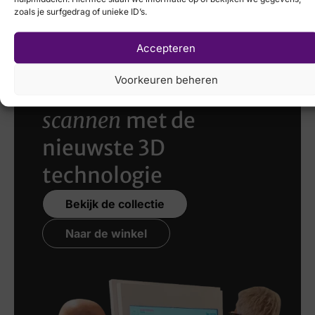
zoals je surfgedrag of unieke ID’s.
Accepteren
Voorkeuren beheren
Laat uw voeten
scannen
met de
nieuwste 3D
technologie
Bekijk de collectie
Naar de winkel