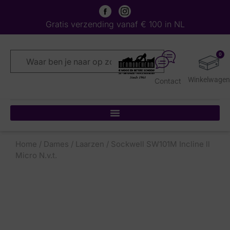
Gratis verzending vanaf € 100 in NL
0
Contact
Home
/
Dames
/
Laarzen
/ Sockwell SW101M Incline ll
Micro N.v.t.