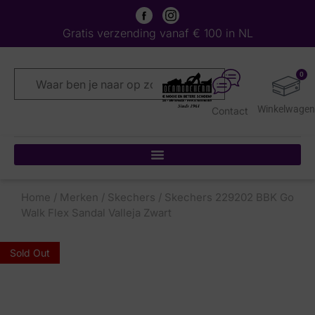
Gratis verzending vanaf € 100 in NL
0
Contact
Home
/
Merken
/
Skechers
/ Skechers 229202 BBK Go
Walk Flex Sandal Valleja Zwart
Sold Out