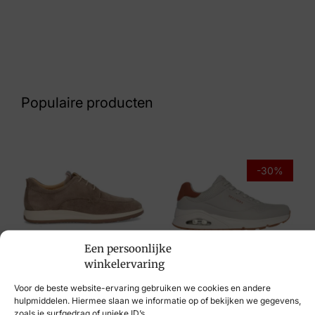
Kleur
Zwart
Nummer
49 10 8216
Populaire producten
Maat
45
Merk
-30%
Skechers
Artikelnummer
229202 BBK Go Walk Flex Sandal Valleja
Een persoonlijke
Skechers
winkelervaring
Berkelmans
€
99,95
€
69,95
Voor de beste website-ervaring gebruiken we cookies en andere
€
139,95
hulpmiddelen. Hiermee slaan we informatie op of bekijken we gegevens,
zoals je surfgedrag of unieke ID’s.