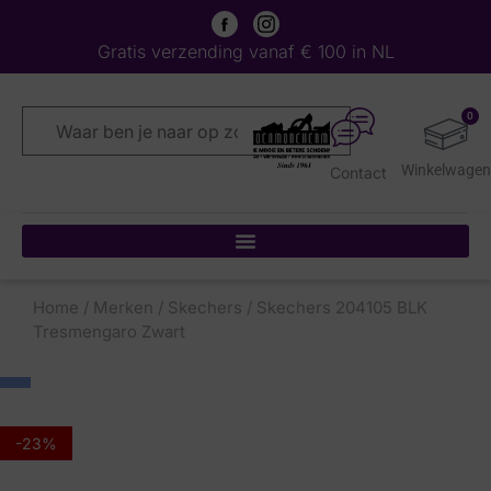
Gratis verzending vanaf € 100 in NL
0
Contact
Home
/
Merken
/
Skechers
/ Skechers 204105 BLK
Tresmengaro Zwart
-23%