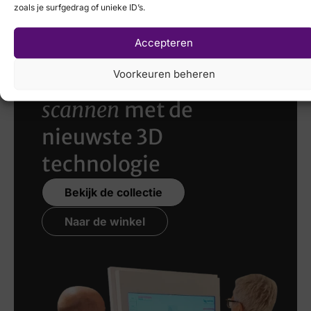
zoals je surfgedrag of unieke ID’s.
Accepteren
Voorkeuren beheren
Laat uw voeten
scannen
met de
nieuwste 3D
technologie
Bekijk de collectie
Naar de winkel