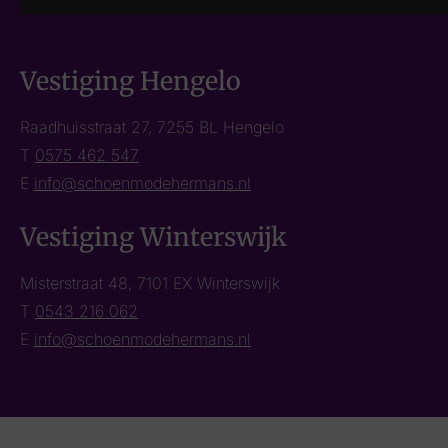
Vestiging Hengelo
Raadhuisstraat 27, 7255 BL Hengelo
T
0575 462 547
E
info@schoenmodehermans.nl
Vestiging Winterswijk
Misterstraat 48, 7101 EX Winterswijk
T
0543 216 062
E
info@schoenmodehermans.nl