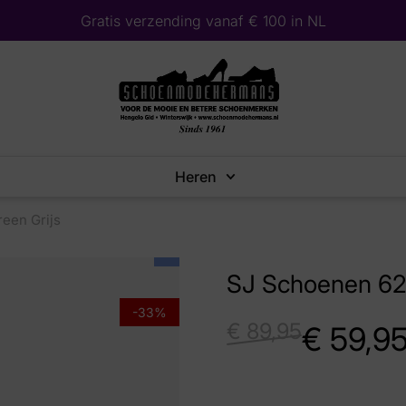
Gratis verzending vanaf € 100 in NL
Heren
een Grijs
SJ Schoenen 624
-33%
€
89,95
€
59,9