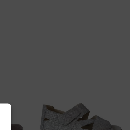
 38, 40
Schoenen
836 Sil/Green