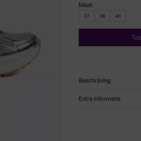
Maat:
37
38
40
To
Beschrijving
Extra informatie
89 624836 Sil/Green
Kleur
Gri
Nummer
60 