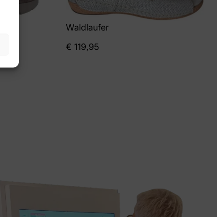
Waldlaufer
€
119,95