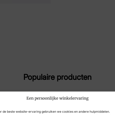
Maat
37,
Merk
SJ 
Artikelnummer
624
Populaire producten
Een persoonlijke winkelervaring
r de beste website-ervaring gebruiken we cookies en andere hulpmiddelen.