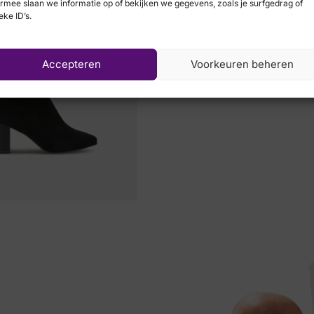
rmee slaan we informatie op of bekijken we gegevens, zoals je surfgedrag of
eke ID’s.
Skechers
Accepteren
Voorkeuren beheren
€
90,00