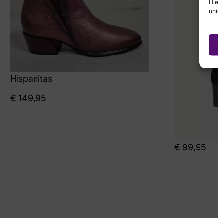
Hie
uni
Hispanitas
€
149,95
€
99,95