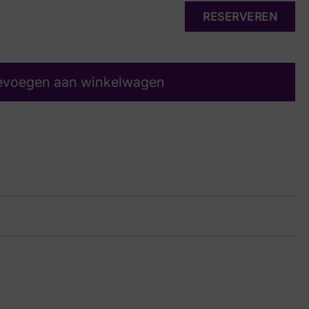
RESERVEREN
evoegen aan winkelwagen
js
14 9471