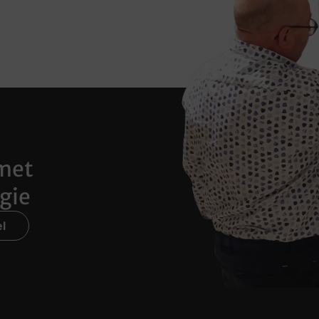
met
gie
l