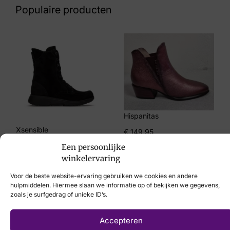
Bruin Suede
Populaire producten
Maat
5, 5½, 6, 6½, 7
Merk
Sioux
Artikelnummer
4142041 Melosana 700 Velour Biscotto G
Hispanitas
Xsensible
€
149,95
€
259,95
Een persoonlijke
winkelervaring
Voor de beste website-ervaring gebruiken we cookies en andere
hulpmiddelen. Hiermee slaan we informatie op of bekijken we gegevens,
zoals je surfgedrag of unieke ID’s.
Laat uw voeten
Accepteren