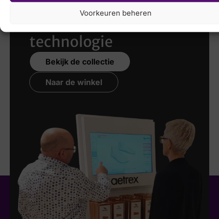
scannen
met de
Voorkeuren beheren
nieuwste 3D
technologie
Bekijk de collectie
Naar de winkel