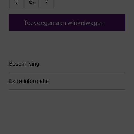
5
6½
7
Toevoegen aan winkelwagen
Beschrijving
Extra informatie
91 4142041 Melosana 700 Velour Biscotto
Nummer
52 27 1304
Kleur