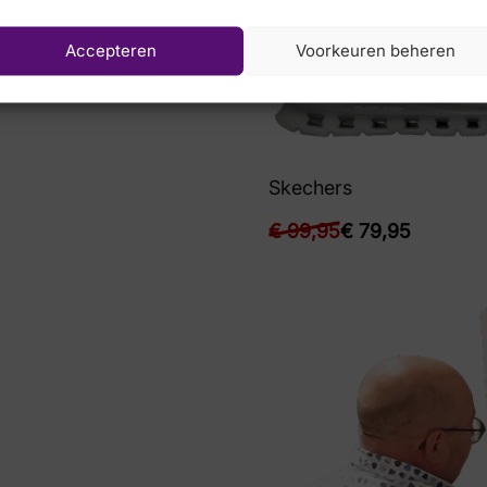
Accepteren
Voorkeuren beheren
Skechers
€
99,95
€
79,95