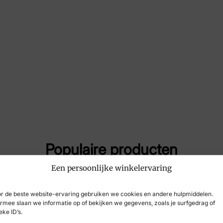
Maat
41,
Merk
Sch
Artikelnummer
F30
Populaire producten
Een persoonlijke winkelervaring
r de beste website-ervaring gebruiken we cookies en andere hulpmiddelen.
rmee slaan we informatie op of bekijken we gegevens, zoals je surfgedrag of
eke ID’s.