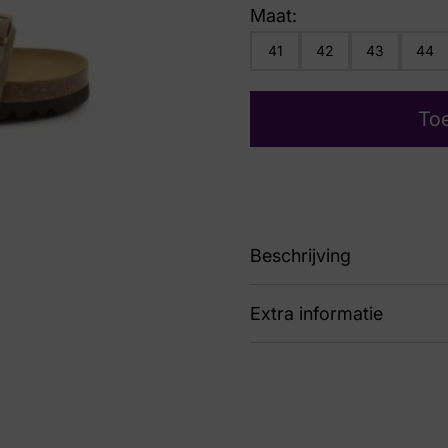
Maat:
41
42
43
44
To
Beschrijving
Extra informatie
89 F300742361 Julien 
Kleur
Ta
Nummer
49 