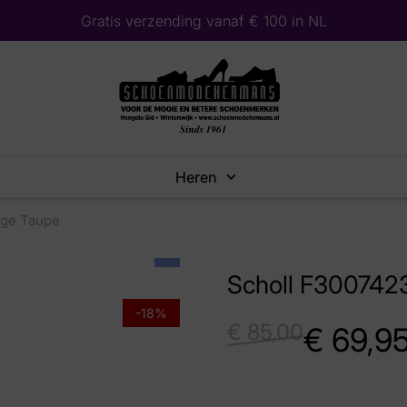
Gratis verzending vanaf € 100 in NL
Heren
ige Taupe
Scholl F3007423
-18%
€
85,00
€
69,9