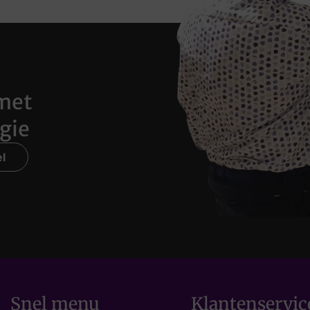
met
gie
l
Snel menu
Klantenservic