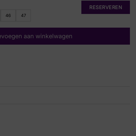
RESERVEREN
46
47
evoegen aan winkelwagen
Dark Beige
upe
17 9381