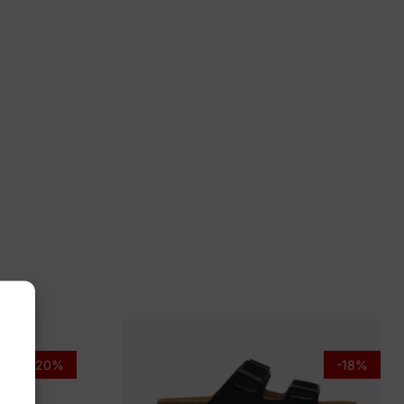
 42, 43, 44, 46, 47
oll
0742361 Julien Dark Beige
-20%
-18%