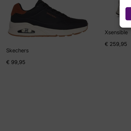
Xsensible
€
259,95
Skechers
€
99,95