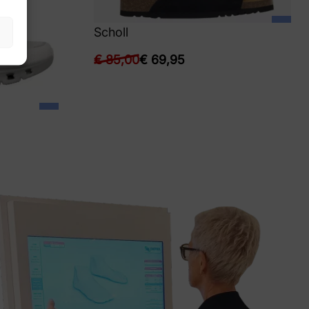
Scholl
€
85,00
€
69,95