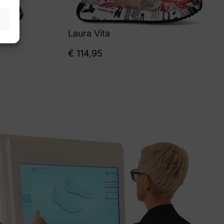
Laura Vita
€
114,95