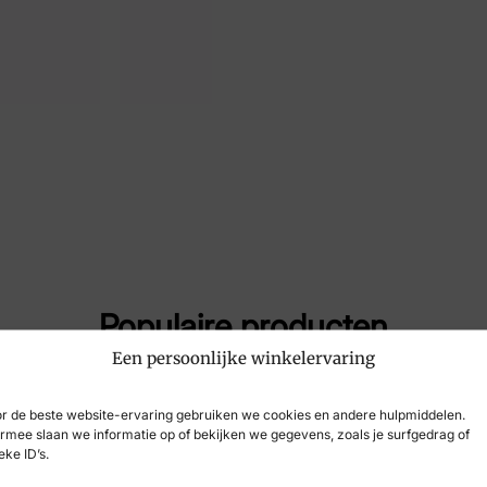
Maat
38,
Merk
Ro
Artikelnummer
522
Populaire producten
Een persoonlijke winkelervaring
r de beste website-ervaring gebruiken we cookies en andere hulpmiddelen.
rmee slaan we informatie op of bekijken we gegevens, zoals je surfgedrag of
eke ID’s.