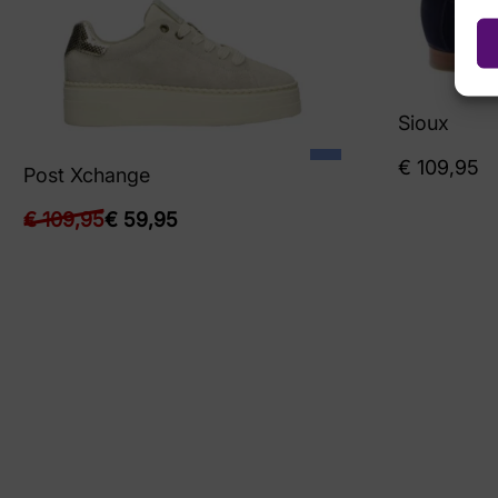
Sioux
€
109,95
Post Xchange
€
109,95
€
59,95