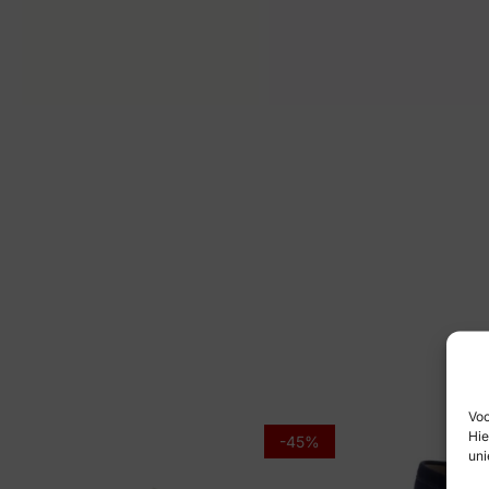
Voo
Hie
-45%
uni