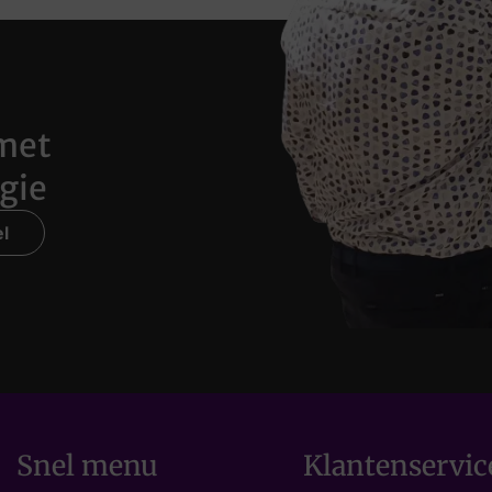
met
gie
l
Snel menu
Klantenservic