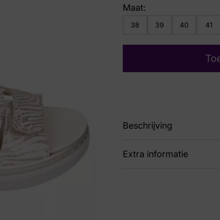
Maat:
38
39
40
41
To
Beschrijving
Extra informatie
91 5221 12 Chalk G
Nummer
69 
Kleur
Bei