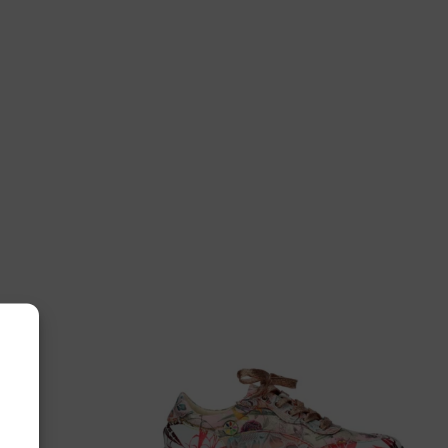
 39, 40, 41, 42
hde
1 12 Chalk G