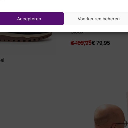
Accepteren
Voorkeuren beheren
Sioux
€
109,95
€
79,95
el