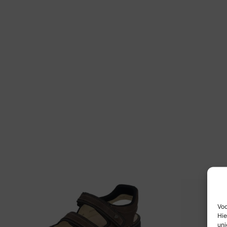
Voo
Hie
uni