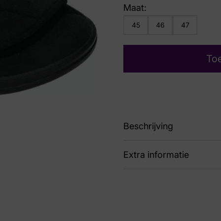
Maat:
45
46
47
To
Beschrijving
Extra informatie
3556
Nummer
83 
Kleur
Zwa