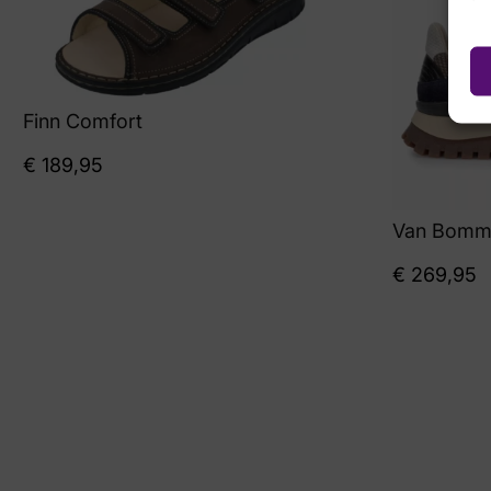
Finn Comfort
€
189,95
Van Bomm
€
269,95