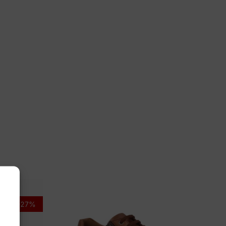
 45, 46, 47
hde
56
-27%