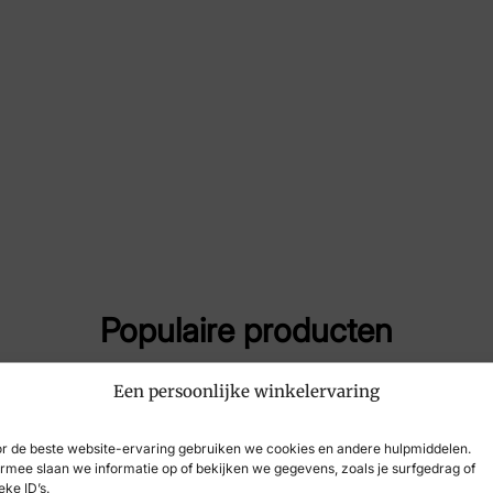
Maat
42,
Merk
Ro
Artikelnummer
35
Populaire producten
Een persoonlijke winkelervaring
r de beste website-ervaring gebruiken we cookies en andere hulpmiddelen.
rmee slaan we informatie op of bekijken we gegevens, zoals je surfgedrag of
eke ID’s.