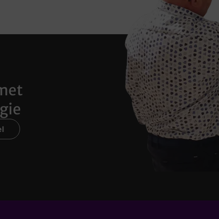
met
gie
l