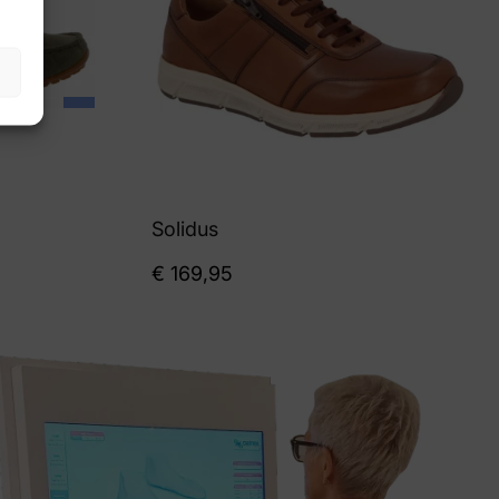
Solidus
€
169,95