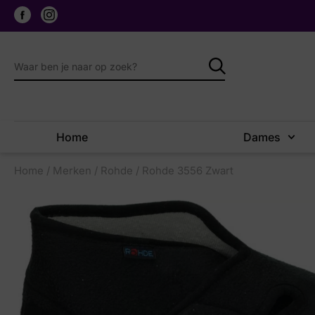
Home
Dames
Home
/
Merken
/
Rohde
/ Rohde 3556 Zwart