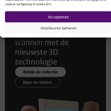
zoals je surfgedrag of unieke ID’s.
Accepteren
Voorkeuren beheren
Laat uw voeten
scannen
met de
nieuwste 3D
technologie
Bekijk de collectie
Naar de winkel