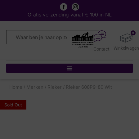
Gratis verzending vanaf € 100 in NL
0
Contact
Home
/
Merken
/
Rieker
/ Rieker 608P9-80 Wit
Sold Out