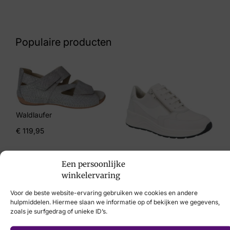
Nummer
69 24 7196
Populaire producten
Maat
36
Merk
Rieker
Waldlaufer
Artikelnummer
€
119,95
608P9-80
Solidus
Een persoonlijke
winkelervaring
€
214,95
Voor de beste website-ervaring gebruiken we cookies en andere
hulpmiddelen. Hiermee slaan we informatie op of bekijken we gegevens,
zoals je surfgedrag of unieke ID’s.