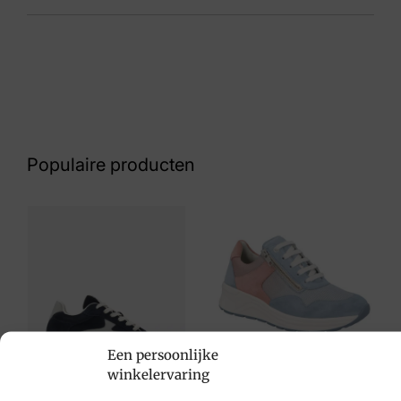
Kleur
Zwart
Nummer
62 10 7589
Populaire producten
Maat
41
Merk
Remonte
Artikelnummer
R7999-01
Een persoonlijke
winkelervaring
Solidus
€
214,95