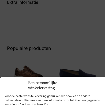
Extra informatie
89 R6861-52
Kleur
Groen Suede
Nummer
53 31 9300
Populaire producten
Maat
40, 41
Merk
Remonte
Een persoonlijke
winkelervaring
Artikelnummer
Xsensible
Sioux
R6861-52
Voor de beste website-ervaring gebruiken we cookies en andere
€
249,95
€
109,95
hulpmiddelen. Hiermee slaan we informatie op of bekijken we gegevens,
zoals je surfgedrag of unieke ID’s.