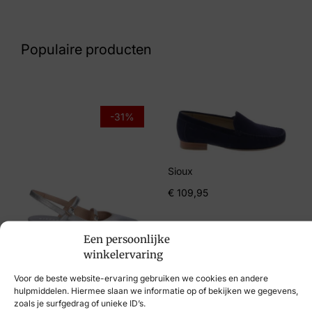
Nummer
61 10 8786
Populaire producten
Maat
39
Merk
-31%
Remonte
Artikelnummer
Sioux
R6581-04
€
109,95
Een persoonlijke
Hispanitas
winkelervaring
€
129,95
€
89,95
Voor de beste website-ervaring gebruiken we cookies en andere
hulpmiddelen. Hiermee slaan we informatie op of bekijken we gegevens,
zoals je surfgedrag of unieke ID’s.