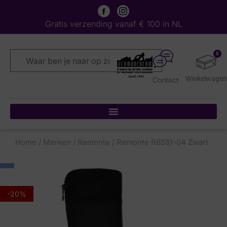
Gratis verzending vanaf € 100 in NL
0
Contact
Home
/
Merken
/
Remonte
/ Remonte R6581-04 Zwart
-20%