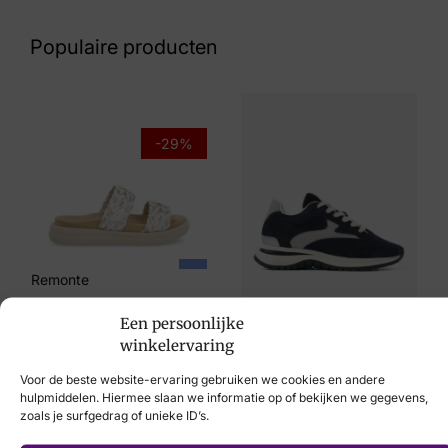
N.v.t.
Populaire producten
Maat
.
Merk
-29%
Remonte
Artikelnummer
Q0721-02
Remonte
€
69,95
€
49,95
Een persoonlijke
VIA VAI
winkelervaring
€
179,95
Voor de beste website-ervaring gebruiken we cookies en andere
hulpmiddelen. Hiermee slaan we informatie op of bekijken we gegevens,
zoals je surfgedrag of unieke ID’s.