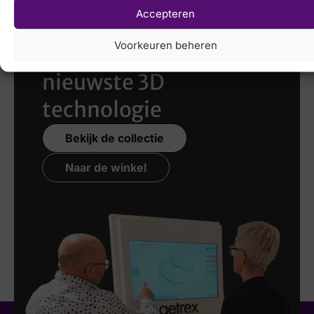
Accepteren
Laat uw voeten
Voorkeuren beheren
scannen
met de
nieuwste 3D
technologie
Bekijk de collectie
Naar de winkel