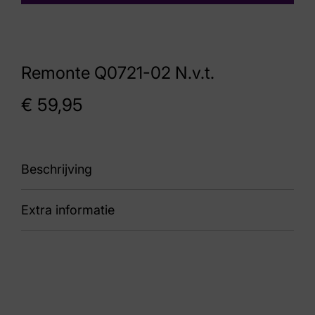
Remonte Q0721-02 N.v.t.
€
59,95
Beschrijving
Extra informatie
90 Q0721-02
Nummer
0 999 9699
Kleur