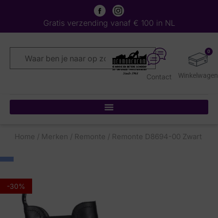
Gratis verzending vanaf € 100 in NL
0
Contact
Home
/
Merken
/
Remonte
/ Remonte D8694-00 Zwart
-30%