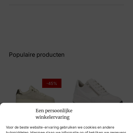
Kleur
Zwart
Nummer
62 10 7588
Populaire producten
Maat
36, 38, 41, 43
Merk
-45%
Remonte
Artikelnummer
Een persoonlijke
D8694-00
Post Xchange
winkelervaring
Solidus
€
109,95
€
59,95
Voor de beste website-ervaring gebruiken we cookies en andere
hulpmiddelen. Hiermee slaan we informatie op of bekijken we gegevens,
€
214,95