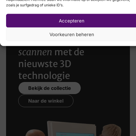
zoals je surfgedrag of unieke ID’s.
Accepteren
Voorkeuren beheren
Laat uw voeten
scannen
met de
nieuwste 3D
technologie
Bekijk de collectie
Naar de winkel