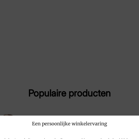
Maat
38,
Merk
Por
Artikelnummer
475
Populaire producten
Een persoonlijke winkelervaring