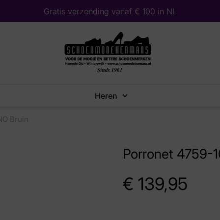
Gratis verzending vanaf € 100 in NL
Heren
NO Bruin
Porronet 4759-
€
139,95