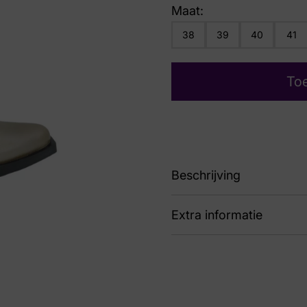
Maat:
38
39
40
41
To
Beschrijving
Extra informatie
4759-100 BOTA PLATI
Nummer
62 
Kleur
Bru