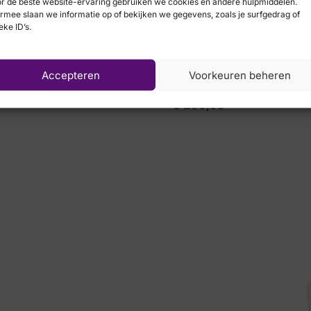
r de beste website-ervaring gebruiken we cookies en andere hulpmiddelen.
rmee slaan we informatie op of bekijken we gegevens, zoals je surfgedrag of
eke ID’s.
Accepteren
Voorkeuren beheren
Xsensible
€
259,95