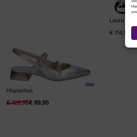
Voo
Hie
uni
Laura Vita
€
114,95
Hispanitas
€
129,95
€
89,95