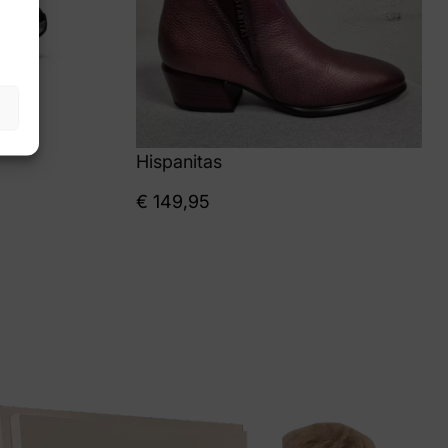
Hispanitas
€
149,95