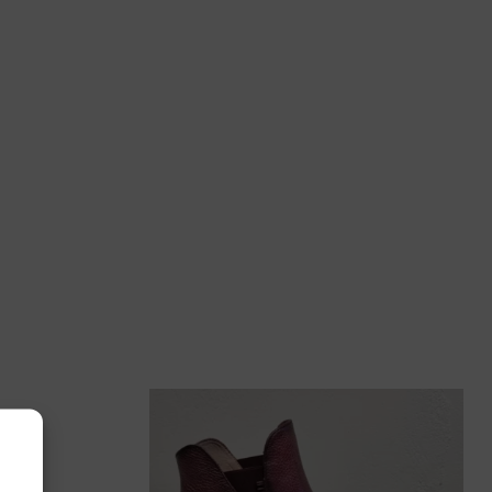
 39, 40, 41
ronet
9-100 BOTA PLATINO