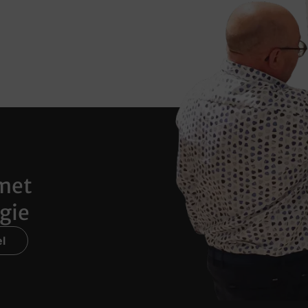
met
gie
l