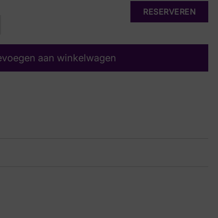
RESERVEREN
evoegen aan winkelwagen
NO
26 9733
in