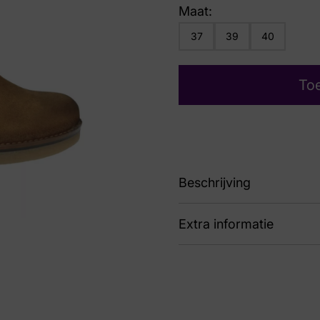
Maat:
37
39
40
To
Beschrijving
Extra informatie
90 4733-020 BOTIN C
Nummer
62 
Kleur
Bru