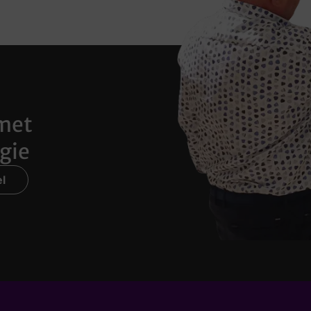
met
gie
l