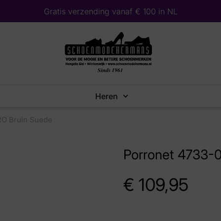
Gratis verzending vanaf € 100 in NL
Heren
RO Bruin Suede
Porronet 4733-
€
109,95