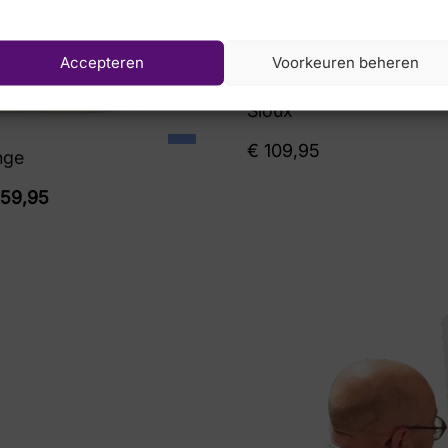
Accepteren
Voorkeuren beheren
Sioux
€
109,95
nge
59,95