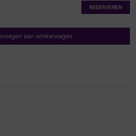
RESERVEREN
evoegen aan winkelwagen
UERO
27 9738
in Suede