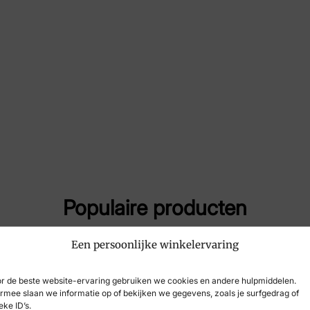
Maat
37,
Merk
Por
Artikelnummer
47
Breedtemaat
G
Populaire producten
Een persoonlijke winkelervaring
-45%
r de beste website-ervaring gebruiken we cookies en andere hulpmiddelen.
rmee slaan we informatie op of bekijken we gegevens, zoals je surfgedrag of
eke ID’s.