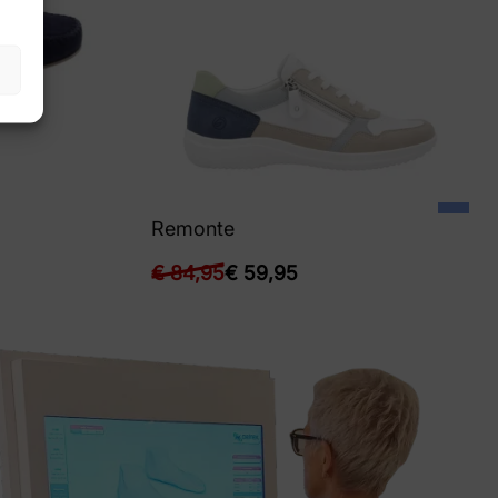
Remonte
€
84,95
€
59,95