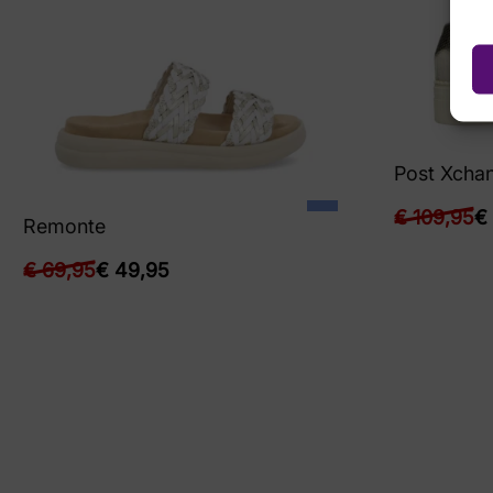
Post Xcha
€
109,95
€
Remonte
€
69,95
€
49,95