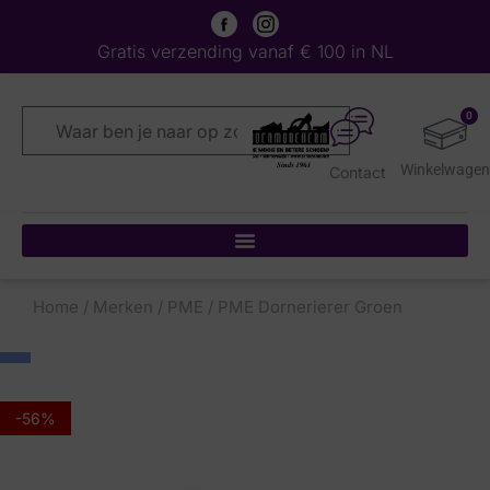
Gratis verzending vanaf € 100 in NL
0
Contact
Home
/
Merken
/
PME
/ PME Dornerierer Groen
-56%