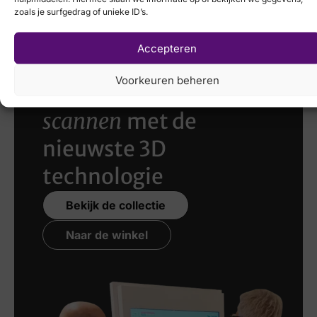
zoals je surfgedrag of unieke ID’s.
Accepteren
Voorkeuren beheren
Laat uw voeten
scannen
met de
nieuwste 3D
technologie
Bekijk de collectie
Naar de winkel