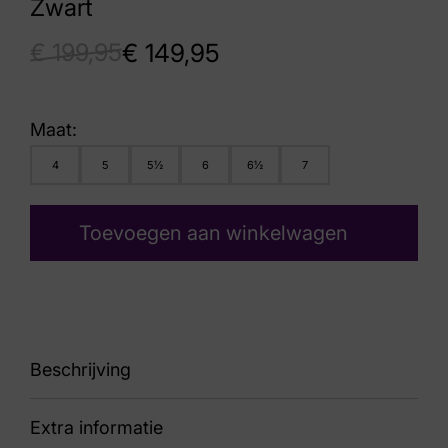
Zwart
€
199,95
€
149,95
Maat:
4
5
5½
6
6½
7
Toevoegen aan winkelwagen
Beschrijving
Extra informatie
88 8070-026 Star Calf