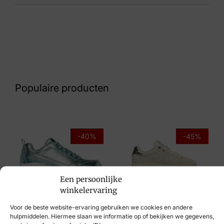
Kleur
Zwart
Nummer
62 10 8766
Populaire producten
Maat
4, 5, 5½, 6, 6½, 7
Merk
-40%
-45%
Paul Green
Artikelnummer
Een persoonlijke
8070-026 Star Calf
winkelervaring
Post Xchange
Skechers
€
109,95
€
59,95
Voor de beste website-ervaring gebruiken we cookies en andere
€
99,95
€
59,95
hulpmiddelen. Hiermee slaan we informatie op of bekijken we gegevens,