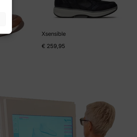
Xsensible
€
259,95