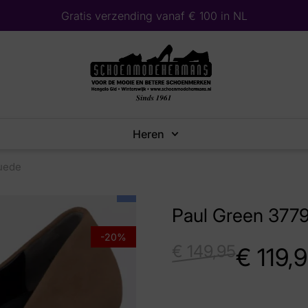
Gratis verzending vanaf € 100 in NL
Heren
uede
Paul Green 377
-20%
€
149,95
€
119,