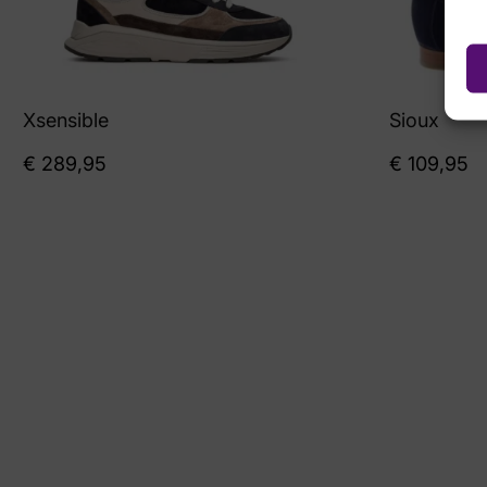
Xsensible
Sioux
€
289,95
€
109,95