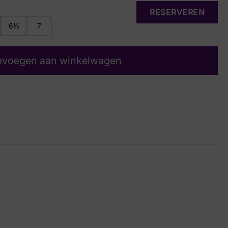
RESERVEREN
6½
7
evoegen aan winkelwagen
in Suede
27 6629
4½, 5½, 6, 6½, 7