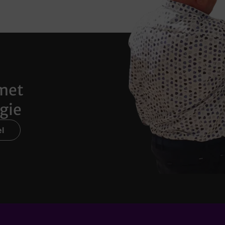
met
gie
l