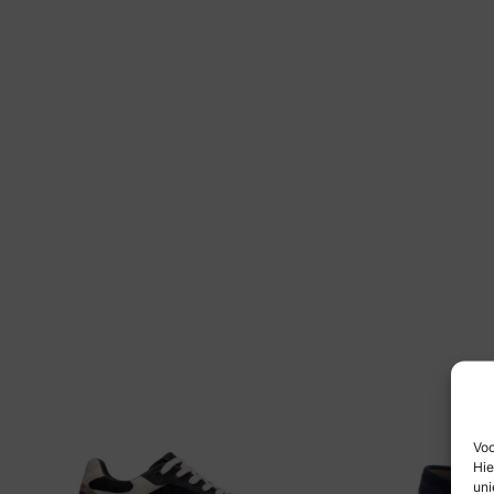
Voo
Hie
uni