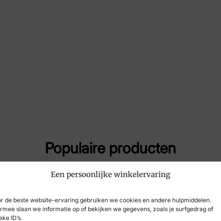
Merk
Pau
Artikelnummer
37
Populaire producten
Een persoonlijke winkelervaring
r de beste website-ervaring gebruiken we cookies en andere hulpmiddelen.
rmee slaan we informatie op of bekijken we gegevens, zoals je surfgedrag of
eke ID’s.