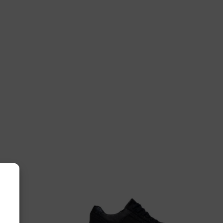
l Green
79-042