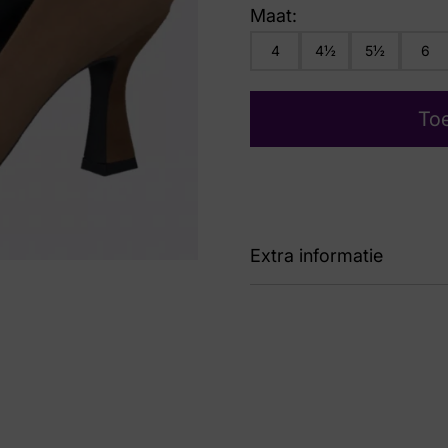
Maat:
4
4½
5½
6
To
Extra informatie
Kleur
Bru
Nummer
56 
Maat
4, 