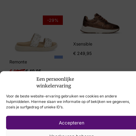
4, 4½, 6, 6½, 7, 7½
Merk
-29%
Paul Green
Artikelnummer
Xsensible
2975-00
€
249,95
Remonte
€
69,95
€
49,95
Een persoonlijke
winkelervaring
Voor de beste website-ervaring gebruiken we cookies en andere
hulpmiddelen. Hiermee slaan we informatie op of bekijken we gegevens,
zoals je surfgedrag of unieke ID’s.
Laat uw voeten
scannen
met de
Accepteren
nieuwste 3D