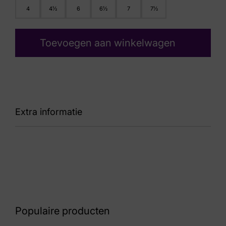
4
4½
6
6½
7
7½
Toevoegen aan winkelwagen
Extra informatie
Kleur
Zwart Lak
Nummer
60 9 6610
Populaire producten
Maat