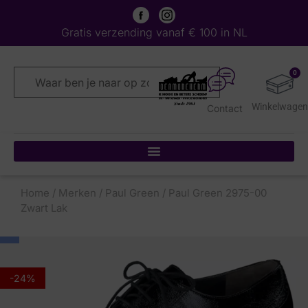
Gratis verzending vanaf € 100 in NL
0
Contact
Home
/
Merken
/
Paul Green
/ Paul Green 2975-00
Zwart Lak
-24%