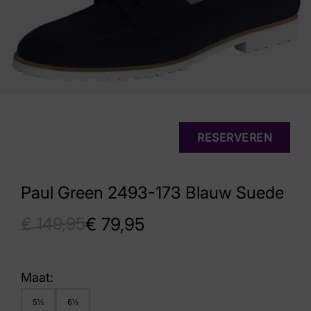
RESERVEREN
Paul Green 2493-173 Blauw Suede
€
149,95
€
79,95
Maat:
5½
6½