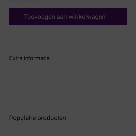
Toevoegen aan winkelwagen
Extra informatie
Kleur
Blauw Suede
Nummer
52 33 6900
Populaire producten
Maat
5½, 6½, 7