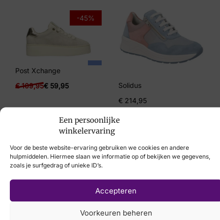
Merk
-45%
Paul Green
Artikelnummer
2493-173
Post Xchange
Solidus
€
109,95
€
59,95
€
214,95
Een persoonlijke
winkelervaring
Voor de beste website-ervaring gebruiken we cookies en andere
hulpmiddelen. Hiermee slaan we informatie op of bekijken we gegevens,
Laat uw voeten
zoals je surfgedrag of unieke ID’s.
scannen
met de
Accepteren
nieuwste 3D
Voorkeuren beheren