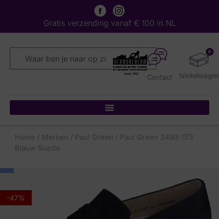
Gratis verzending vanaf € 100 in NL
0
Contact
Home
/
Merken
/
Paul Green
/ Paul Green 2493-173
Blauw Suede
-47%