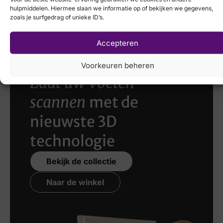
Hispanitas
hulpmiddelen. Hiermee slaan we informatie op of bekijken we gegevens,
€
129,95
€
89,95
zoals je surfgedrag of unieke ID’s.
Accepteren
Voorkeuren beheren
Laat uw voeten
scannen
met de
nieuwste 3D
technologie
Bekijk de collectie
Naar de winkel