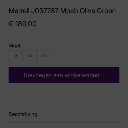
Merrell J037787 Moab Olive Groen
€
180,00
Maat:
9
9½
10½
Toevoegen aan winkelwagen
Beschrijving