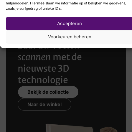
hulpmiddelen. Hiermee slaan we informatie op of bekijken we gegevens,
€
129,95
zoals je surfgedrag of unieke ID’s.
Accepteren
Voorkeuren beheren
Laat uw voeten
scannen
met de
nieuwste 3D
technologie
Bekijk de collectie
Naar de winkel