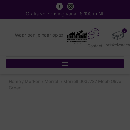
Gratis verzending vanaf € 100 in NL
0
Contact
Home
/
Merken
/
Merrell
/ Merrell J037787 Moab Olive
Groen