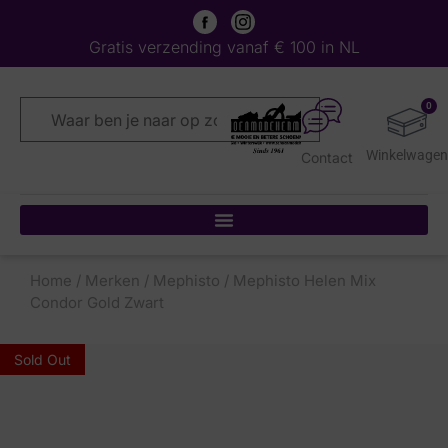
Gratis verzending vanaf € 100 in NL
0
Contact
Home
/
Merken
/
Mephisto
/ Mephisto Helen Mix
Condor Gold Zwart
Sold Out