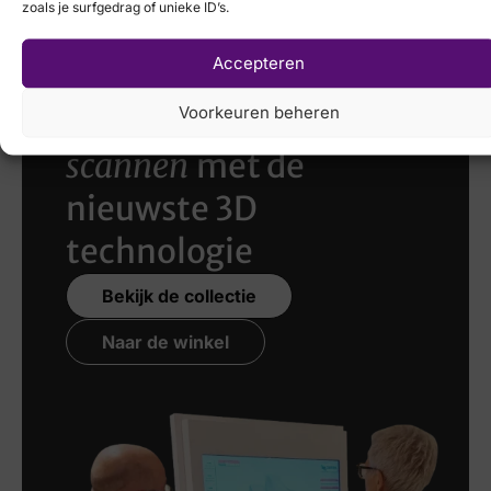
zoals je surfgedrag of unieke ID’s.
Accepteren
Voorkeuren beheren
Laat uw voeten
scannen
met de
nieuwste 3D
technologie
Bekijk de collectie
Naar de winkel