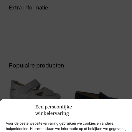
Extra informatie
87 Helen Mix Condor Gold
Kleur
Zwart
Nummer
69 10 8123
Populaire producten
Maat
39, 41
Merk
Mephisto
Een persoonlijke
Waldlaufer
winkelervaring
Artikelnummer
€
119,95
Sioux
Voor de beste website-ervaring gebruiken we cookies en andere
Helen Mix Condor Gold
€
109,95
hulpmiddelen. Hiermee slaan we informatie op of bekijken we gegevens,