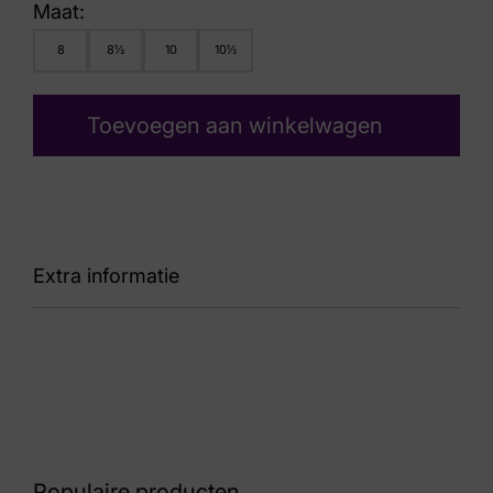
Maat:
8
8½
10
10½
Toevoegen aan winkelwagen
Extra informatie
Kleur
Groen Suede
Nummer
42 31 6741
Populaire producten