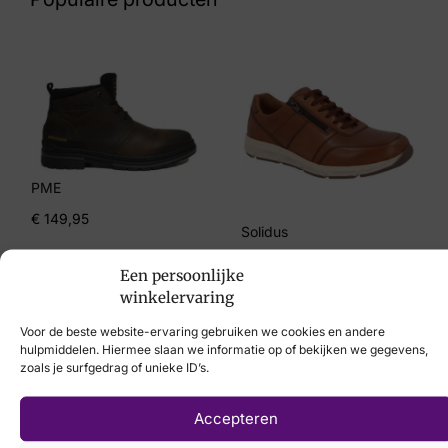
Maat
10, 10½, 8, 8½
Merk
Mephisto
Artikelnummer
PME
Evrard
€
149,95
Solidus
€
169,95
Een persoonlijke
winkelervaring
Voor de beste website-ervaring gebruiken we cookies en andere
hulpmiddelen. Hiermee slaan we informatie op of bekijken we gegevens,
zoals je surfgedrag of unieke ID’s.
Laat uw voeten
Accepteren
scannen
met de