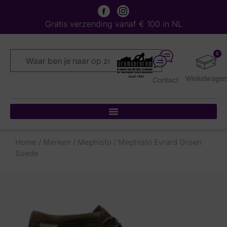
Gratis verzending vanaf € 100 in NL
0
Contact
Home
/
Merken
/
Mephisto
/ Mephisto Evrard Groen
Suede