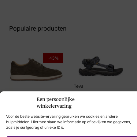
Nummer
43 27 9358
Populaire producten
Maat
10, 11, 8, 8½, 9½
Merk
-43%
Mephisto
Artikelnummer
Teva
Bradley Spice
€
109,95
Een persoonlijke
Berkelmans
winkelervaring
€
139,95
€
79,95
Voor de beste website-ervaring gebruiken we cookies en andere
hulpmiddelen. Hiermee slaan we informatie op of bekijken we gegevens,
zoals je surfgedrag of unieke ID’s.