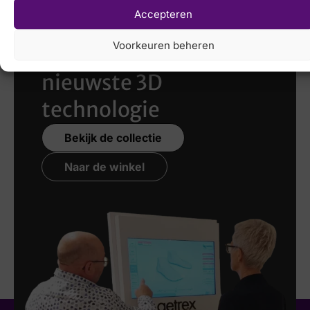
Accepteren
Laat uw voeten
Voorkeuren beheren
scannen
met de
nieuwste 3D
technologie
Bekijk de collectie
Naar de winkel