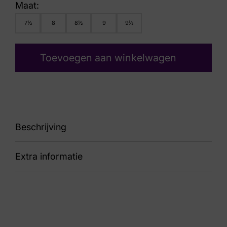
Maat:
7½
8
8½
9
9½
Toevoegen aan winkelwagen
Beschrijving
Extra informatie
Bradley Stone
Kleur
Wit