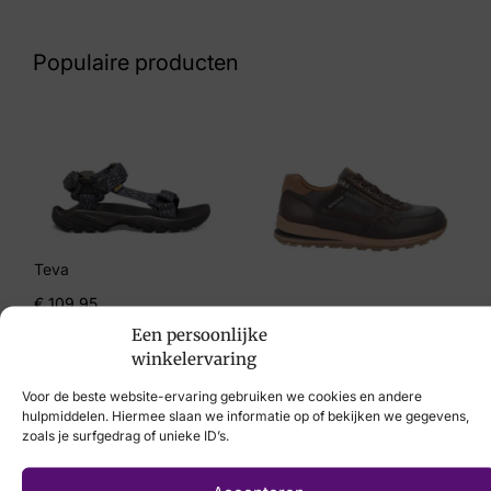
Nummer
43 24 8361
Populaire producten
Maat
10, 7½, 8, 8½, 9, 9½
Merk
Mephisto
Artikelnummer
Teva
87 Bradley Stone
€
109,95
Mephisto
Een persoonlijke
€
219,95
winkelervaring
Voor de beste website-ervaring gebruiken we cookies en andere
hulpmiddelen. Hiermee slaan we informatie op of bekijken we gegevens,
zoals je surfgedrag of unieke ID’s.