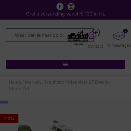
Gratis verzending vanaf € 100 in NL
0
Contact
Home
/
Merken
/
Mephisto
/ Mephisto 87 Bradley
Stone Wit
-12%