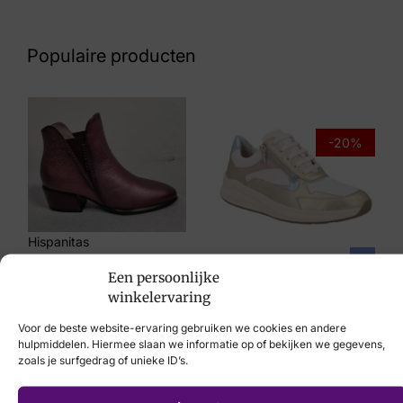
Nummer
72 10 9350
Populaire producten
Maat
5, 5½, 6, 6½, 7, 7½, 8, 8½
Merk
-20%
Lowa
Artikelnummer
LM321630-9930 Maddox Black/Grey
Hispanitas
Solidus
€
149,95
Een persoonlijke
€
199,95
€
159,95
winkelervaring
Voor de beste website-ervaring gebruiken we cookies en andere
hulpmiddelen. Hiermee slaan we informatie op of bekijken we gegevens,
zoals je surfgedrag of unieke ID’s.