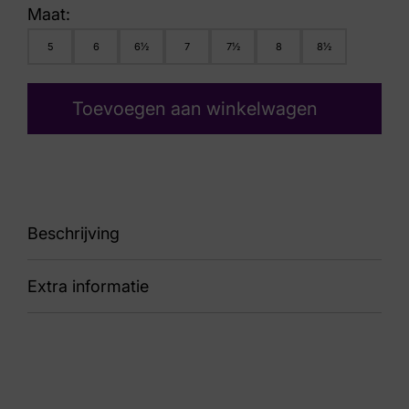
Maat:
5
6
6½
7
7½
8
8½
Toevoegen aan winkelwagen
Beschrijving
Extra informatie
89 LM321630-9930 Maddox Black/Grey
Kleur
Zwart