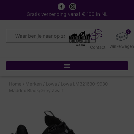
Gratis verzending vanaf € 100 in NL
0
Contact
Home
/
Merken
/
Lowa
/ Lowa LM321630-9930
Maddox Black/Grey Zwart