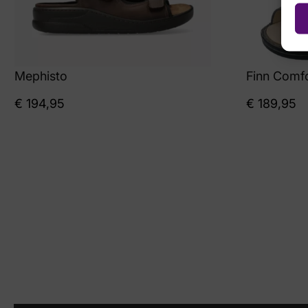
Mephisto
Finn Comf
€
194,95
€
189,95