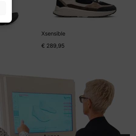
Xsensible
€
289,95