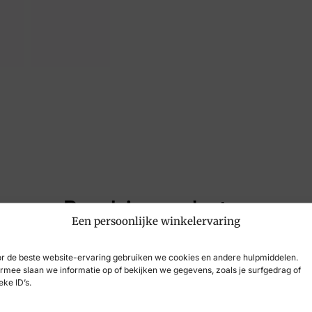
Kleur
Bl
Maat
10, 
Merk
Lo
Artikelnummer
LM3
Populaire producten
Een persoonlijke winkelervaring
r de beste website-ervaring gebruiken we cookies en andere hulpmiddelen.
rmee slaan we informatie op of bekijken we gegevens, zoals je surfgedrag of
eke ID’s.