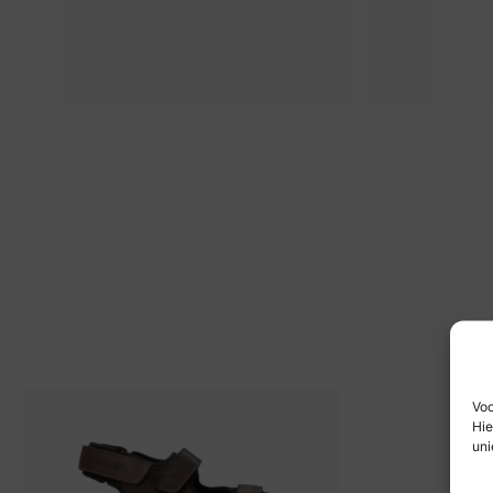
Voo
Hie
uni