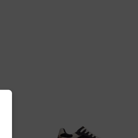
auw
11, 12, 7, 8, 9
wa
11916-6930 Renegade Evo navy/grey