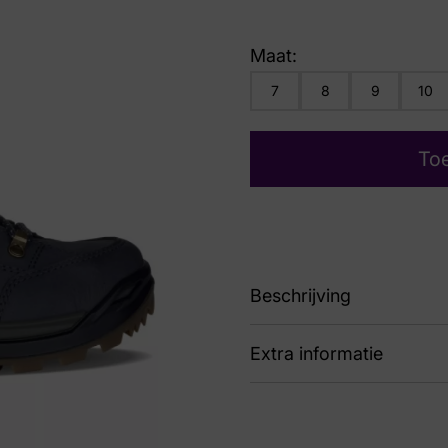
Maat:
7
8
9
10
To
Beschrijving
Extra informatie
90 LM311916-6930 Ren
Nummer
75 