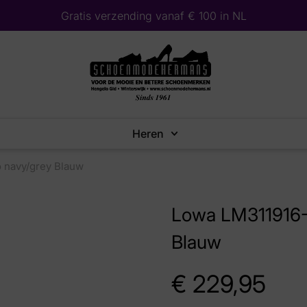
Gratis verzending vanaf € 100 in NL
Heren
 navy/grey Blauw
Lowa LM311916-
Blauw
€
229,95