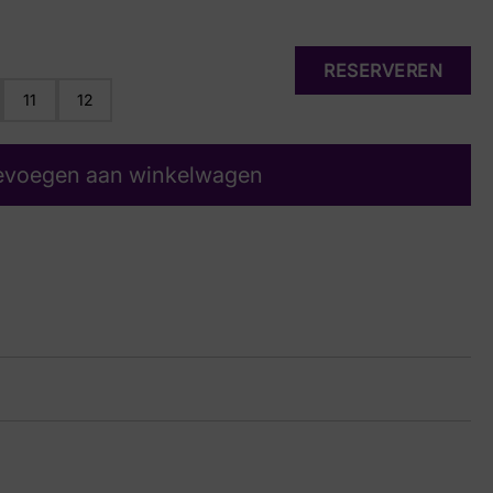
RESERVEREN
11
12
evoegen aan winkelwagen
egade Evo navy/grey
32 9753