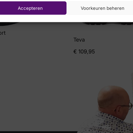
Accepteren
Voorkeuren beheren
ort
Teva
€
109,95