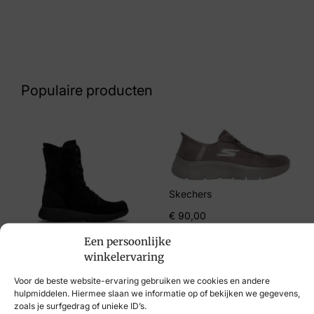
Kleur
Bruin
Nummer
60 26 9664
Populaire producten
Maat
38, 40
Merk
Hispanitas
Skechers
Artikelnummer
€
90,00
Hispanitas HI254209 Bolero AVELLANA
Een persoonlijke
BISCUIT
Xsensible
winkelervaring
€
259,95
Breedtemaat
Voor de beste website-ervaring gebruiken we cookies en andere
hulpmiddelen. Hiermee slaan we informatie op of bekijken we gegevens,
G
zoals je surfgedrag of unieke ID’s.