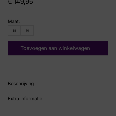
€
149,95
Maat:
38
40
Toevoegen aan winkelwagen
Beschrijving
Extra informatie
90 Hispanitas HI254209 Bolero AVELLANA
BISCUIT