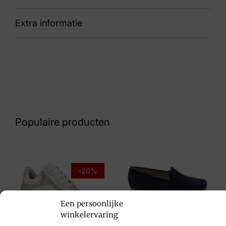
Extra informatie
90 CH1254186 Wine
Kleur
Rood/Bordeaux
Nummer
62 12 9666
Populaire producten
Maat
38
Merk
-20%
Hispanitas
Een persoonlijke
Artikelnummer
Sioux
winkelervaring
CH1254186 Wine
€
109,95