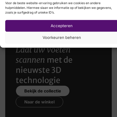
Voor de beste website-ervaring gebruiken we cookies en andere
Solidus
hulpmiddelen. Hiermee slaan we informatie op of bekijken we gegevens,
Breedtemaat
zoals je surfgedrag of unieke ID’s.
€
199,95
€
159,95
G
Accepteren
Voorkeuren beheren
Laat uw voeten
scannen
met de
nieuwste 3D
technologie
Bekijk de collectie
Naar de winkel