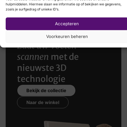
hulpmiddelen. Hiermee slaan we informatie op of bekijken we gegevens,
€
109,95
€
59,95
zoals je surfgedrag of unieke ID’s.
Breedtemaat
H
Accepteren
Voorkeuren beheren
Laat uw voeten
scannen
met de
nieuwste 3D
technologie
Bekijk de collectie
Naar de winkel