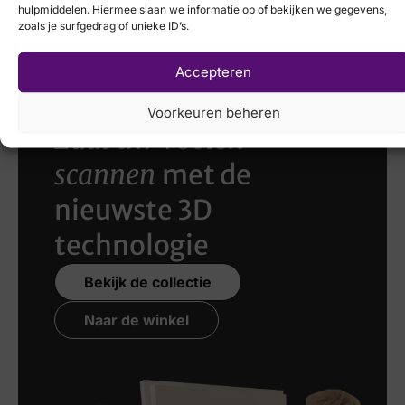
Breedtemaat
hulpmiddelen. Hiermee slaan we informatie op of bekijken we gegevens,
€
149,95
€
214,95
zoals je surfgedrag of unieke ID’s.
H
Accepteren
Voorkeuren beheren
Laat uw voeten
scannen
met de
nieuwste 3D
technologie
Bekijk de collectie
Naar de winkel