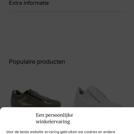
Extra informatie
sneaker
Kleur
Blauw
Nummer
60 32 6401
Populaire producten
Maat
5, 6½, 7½, 8½
Merk
Helioform
Artikelnummer
Een persoonlijke
winkelervaring
401.001-0346
Helioform
Solidus
Voor de beste website-ervaring gebruiken we cookies en andere