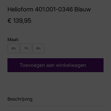
Helioform 401.001-0346 Blauw
€
139,95
Maat:
6½
7½
8½
Toevoegen aan winkelwagen
Beschrijving