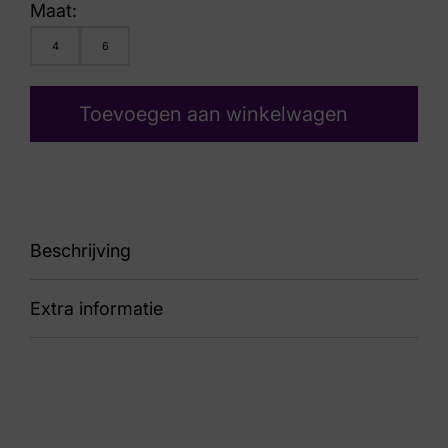
Maat:
4
6
Toevoegen aan winkelwagen
Beschrijving
Extra informatie
Hip/hop
Nummer
62 10 6821