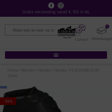
Gratis verzending vanaf € 100 in NL
0
Contact
Home
/
Merken
/
Hartjes
/ Hartjes 172.0132/99 01.00
Zwart
-35%