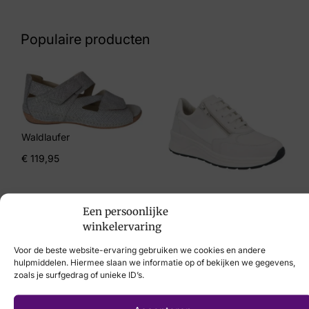
Kleur
Zwart
Populaire producten
Maat
4, 6
Merk
Hartjes
Waldlaufer
Artikelnummer
€
119,95
172.0132/99 01.00
Solidus
Een persoonlijke
€
214,95
winkelervaring
Voor de beste website-ervaring gebruiken we cookies en andere
hulpmiddelen. Hiermee slaan we informatie op of bekijken we gegevens,
zoals je surfgedrag of unieke ID’s.