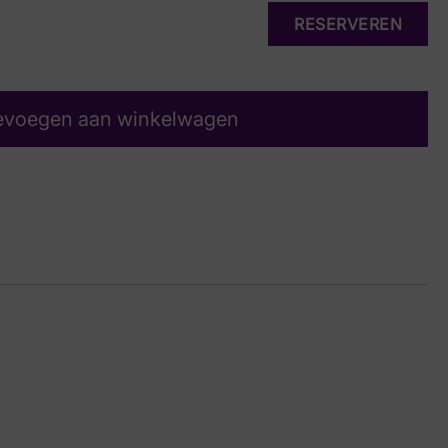
RESERVEREN
evoegen aan winkelwagen
in Suede
27 6780
 5