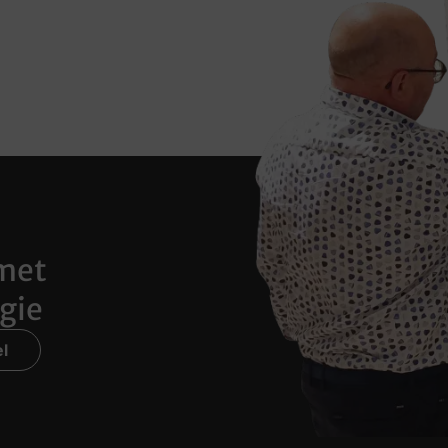
met
gie
l