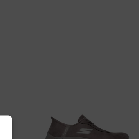
tjes
.1421/99 53 .53