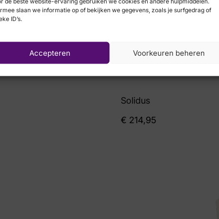
r de beste website-ervaring gebruiken we cookies en andere hulpmiddelen.
rmee slaan we informatie op of bekijken we gegevens, zoals je surfgedrag of
eke ID’s.
Accepteren
Voorkeuren beheren
Solidus
€
214,95