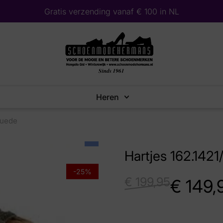
Gratis verzending vanaf € 100 in NL
Heren
Suede
Hartjes 162.1421
-25%
€
199,95
€
149,