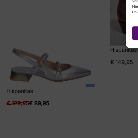
Voo
Hie
uni
Hispanitas
€
149,95
Hispanitas
€
129,95
€
89,95