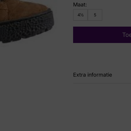
Maat:
4½
5
To
Extra informatie
Kleur
Bru
Nummer
60 
Maat
4½,