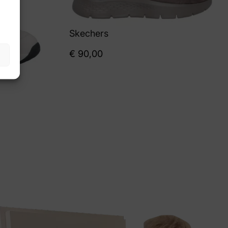
Skechers
€
90,00