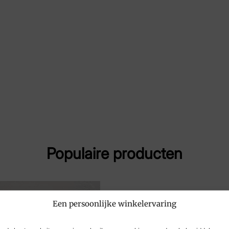
Merk
Har
Artikelnummer
162
Breedtemaat
H
Populaire producten
Een persoonlijke winkelervaring