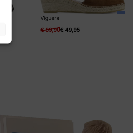
Viguera
€
89,90
€
49,95