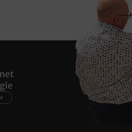
met
gie
l