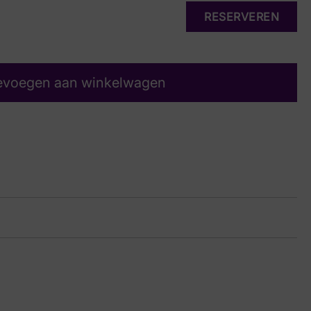
RESERVEREN
evoegen aan winkelwagen
 G
27 1065
in Suede