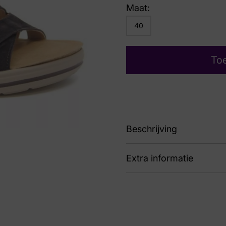
Maat:
40
To
Beschrijving
Extra informatie
132.2104/30 41.00 Pop
Nummer
53 
Kleur
Bru