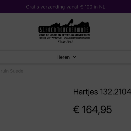
Gratis verzending vanaf € 100 in NL
Heren
Bruin Suede
Hartjes 132.210
€
164,95