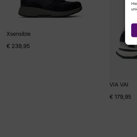
Hie
uni
Xsensible
€
239,95
VIA VAI
€
179,95