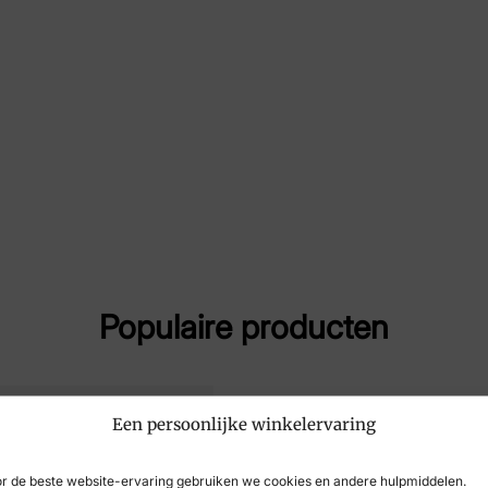
Maat
38,
Merk
Har
Artikelnummer
132
Populaire producten
Een persoonlijke winkelervaring
r de beste website-ervaring gebruiken we cookies en andere hulpmiddelen.