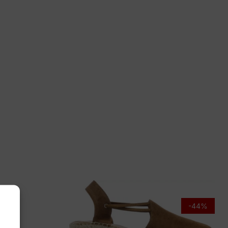
 39, 40
tjes
.2104/30 41.00 Pop G
-44%