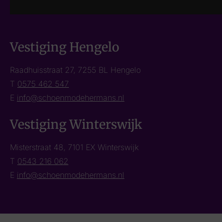
Vestiging Hengelo
Raadhuisstraat 27, 7255 BL Hengelo
T
0575 462 547
E
info@schoenmodehermans.nl
Vestiging Winterswijk
Misterstraat 48, 7101 EX Winterswijk
T
0543 216 062
E
info@schoenmodehermans.nl