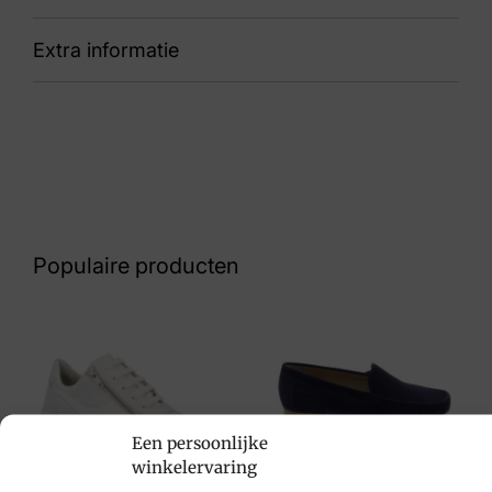
Extra informatie
91CLB768 Tornado Zephyr Green Mist/Off
White
Nummer
60 31 1263
Kleur
Groen Suede
Populaire producten
Maat
38, 39, 40, 41, 42
Merk
Gola
Een persoonlijke
Artikelnummer
Sioux
winkelervaring
CLB768 Tornado Zephyr Green Mist/Off
€
109,95