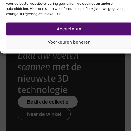
Voor de beste website-ervaring gebruiken we cookies en andere
White
Solidus
hulpmiddelen. Hiermee slaan we informatie op of bekijken we gegevens,
zoals je surfgedrag of unieke ID’s.
€
214,95
Accepteren
Voorkeuren beheren
Laat uw voeten
scannen
met de
nieuwste 3D
technologie
Bekijk de collectie
Naar de winkel