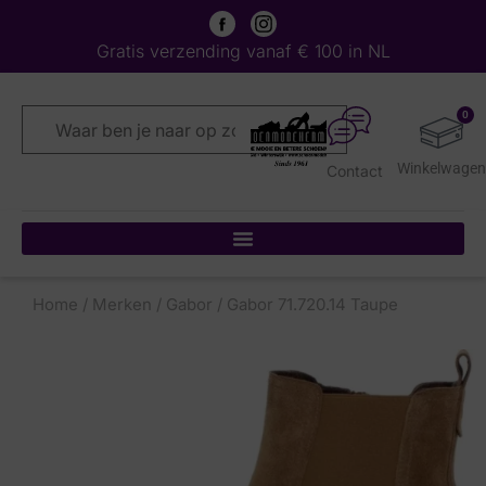
Gratis verzending vanaf € 100 in NL
0
Contact
Home
/
Merken
/
Gabor
/ Gabor 71.720.14 Taupe