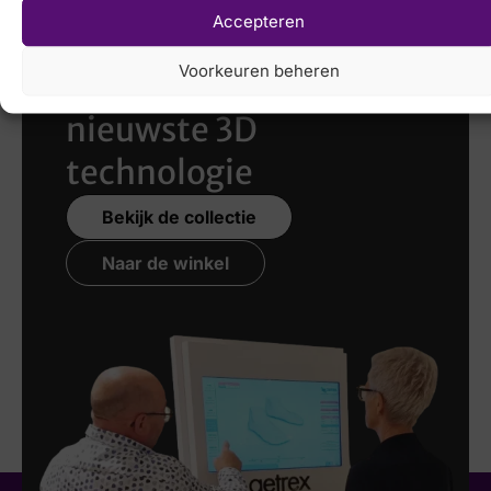
Accepteren
Laat uw voeten
Voorkeuren beheren
scannen
met de
nieuwste 3D
technologie
Bekijk de collectie
Naar de winkel