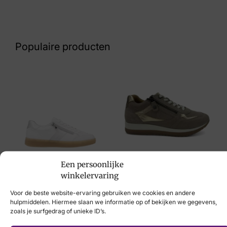
Nummer
62 17 5852
Populaire producten
Maat
8
Merk
Gabor
Artikelnummer
71.720.14
Helioform
Een persoonlijke
Remonte
winkelervaring
€
149,95
€
89,95
Voor de beste website-ervaring gebruiken we cookies en andere
hulpmiddelen. Hiermee slaan we informatie op of bekijken we gegevens,
zoals je surfgedrag of unieke ID’s.