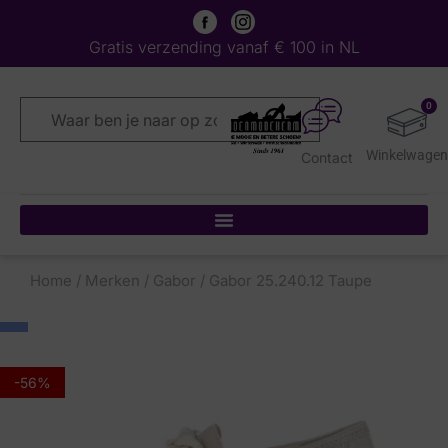
Gratis verzending vanaf € 100 in NL
0
Contact
Home
/
Merken
/
Gabor
/ Gabor 25.240.12 Taupe
-56%