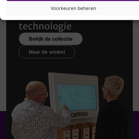
scannen
met de
Voorkeuren beheren
nieuwste 3D
technologie
Bekijk de collectie
Naar de winkel