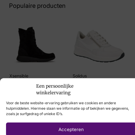
Populaire producten
Maat
8
Merk
Gabor
Artikelnummer
25.240.12
Xsensible
Solidus
€
259,95
€
214,95
Een persoonlijke
winkelervaring
Voor de beste website-ervaring gebruiken we cookies en andere
hulpmiddelen. Hiermee slaan we informatie op of bekijken we gegevens,
zoals je surfgedrag of unieke ID’s.
Laat uw voeten
Accepteren