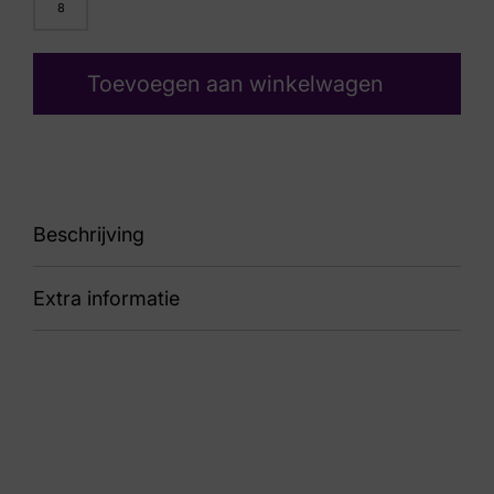
8
Toevoegen aan winkelwagen
Beschrijving
Extra informatie
Line Vj23
Kleur
Taupe
Nummer
52 17 6977