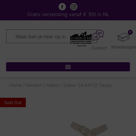
Gratis verzending vanaf € 100 in NL
0
Contact
Home
/
Merken
/
Gabor
/ Gabor 24.541.12 Taupe
Sold Out