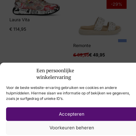
Merk
-29%
Gabor
Laura Vita
Artikelnummer
€
114,95
24.541.12
Remonte
€
69,95
€
49,95
Een persoonlijke
winkelervaring
Voor de beste website-ervaring gebruiken we cookies en andere
Laat uw voeten
hulpmiddelen. Hiermee slaan we informatie op of bekijken we gegevens,
zoals je surfgedrag of unieke ID’s.
scannen
met de
Accepteren
nieuwste 3D
Voorkeuren beheren
technologie